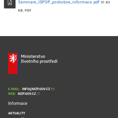
Seminare_ISPOP_podrobne_informace.pdf
51.83
KB, PDF
E-MAIL:
INFO@MZP.GOV.CZ
WEB:
MZP.GOV.CZ
Informace
AKTUALITY