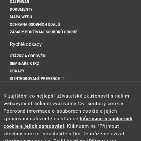
KALENDÁŘ
DOKUMENTY
MAPA WEBU
OCHRANA OSOBNÍCH ÚDAJŮ
ZÁSADY POUŽÍVÁNÍ SOUBORŮ COOKIE
Rychlé odkazy
OTÁZKY A ODPOVĚDI
SEMINÁŘE K IRZ
ODKAZY
IS INTEGROVANÉ PREVENCE
Sociální sítě MŽP
K zajištění co nejlepší uživatelské zkušenosti s našimi
webovými stránkami využíváme tzv. soubory cookie.
Podrobné informace o souborech cookie a jejich
zpracování naleznete na stránce
Informace o souborech
Sociální sítě Cenia
cookie a jejich zpracování
. Kliknutím na "Přijmout
všechny cookie" souhlasíte s tím, že můžeme užívat