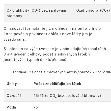
Oxid uhličitý (CO
) bez spalování
Oxid uhličitý (CO
)
2
2
biomasy
Ohlašovací formulář je již s ohledem na tento princip
koncipován a povinnost ohlásit nové látky jím je
vyžadována.
S ohledem na výše uvedené je v následujících tabulkách
3 a 4 uveden celkový počet sledovaných látek v
jednotlivých typech úniků/přenosů.
Tabulka 3: Počet sledovaných látek/položek v IRZ v ún
Úniky
Počet znečišťujících látek
Ovzduší
65/66 (s CO
bez spalování biomasy)
2
Voda
76