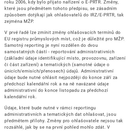
roku 2006, kdy bylo přijato nařízení o E-PRTR. Změny,
které jsou předmětem tohoto předpisu, se zásadním
způsobem dotýkají jak ohlašovatelů do IRZ/E-PRTR, tak
zejména MŽP.
V prvé řadě lze zmínit změny ohlašovacích termínů do
EU registru průmyslových míst, což je důležité pro MŽP.
Samotný reporting je nyní rozdělen do dvou
samostatných částí - reportování administrativních
(základní údaje identifikující místo, provozovnu, zařízení
či část zařízení) a tematických (samotné údaje o
únicích/emisích/přenosech) údajů. Administrativní
údaje bude nutné ohlásit nejpozději do konce září za
předchozí kalendářní rok a na ně navázané údaje
administrativní do konce listopadu za předchozí
kalendářní rok.
Údaje, které bude nutné v rámci reportingu
administrativních a tematických dat ohlašovat, jsou
předmětem přílohy. Změny pro ohlašovatele nejsou tak
rozsáhlé, jak by se na první pohled mohlo zdát. V