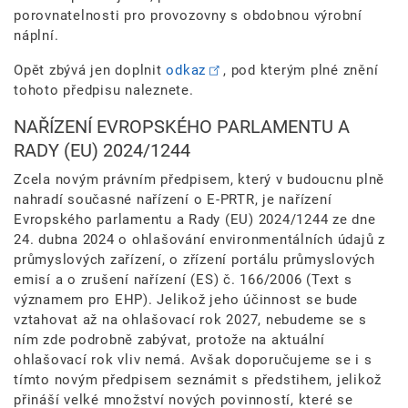
porovnatelnosti pro provozovny s obdobnou výrobní
náplní.
Opět zbývá jen doplnit
odkaz
, pod kterým plné znění
tohoto předpisu naleznete.
NAŘÍZENÍ EVROPSKÉHO PARLAMENTU A
RADY (EU) 2024/1244
Zcela novým právním předpisem, který v budoucnu plně
nahradí současné nařízení o E-PRTR, je nařízení
Evropského parlamentu a Rady (EU) 2024/1244 ze dne
24. dubna 2024 o ohlašování environmentálních údajů z
průmyslových zařízení, o zřízení portálu průmyslových
emisí a o zrušení nařízení (ES) č. 166/2006 (Text s
významem pro EHP). Jelikož jeho účinnost se bude
vztahovat až na ohlašovací rok 2027, nebudeme se s
ním zde podrobně zabývat, protože na aktuální
ohlašovací rok vliv nemá. Avšak doporučujeme se i s
tímto novým předpisem seznámit s předstihem, jelikož
přináší velké množství nových povinností, které se