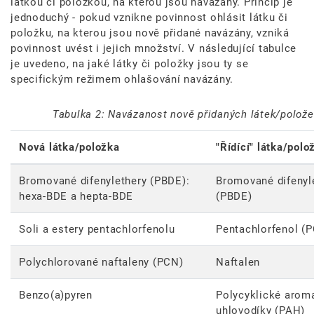
látkou či položkou, na kterou jsou navázány. Princip je
jednoduchý - pokud vznikne povinnost ohlásit látku či
položku, na kterou jsou nově přidané navázány, vzniká
povinnost uvést i jejich množství. V následující tabulce
je uvedeno, na jaké látky či položky jsou ty se
specifickým režimem ohlašování navázány.
Tabulka 2: Navázanost nově přidaných látek/polože
Nová látka/položka
"Řídící" látka/polo
Bromované difenylethery (PBDE):
Bromované difenyl
hexa-BDE a hepta-BDE
(PBDE)
Soli a estery pentachlorfenolu
Pentachlorfenol (
Polychlorované naftaleny (PCN)
Naftalen
Benzo(a)pyren
Polycyklické arom
uhlovodíky (PAH)