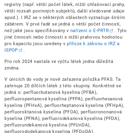
registry (např. větší počet látek, nižší ohlašovací prahy,
větší rozsah povinných subjektů, další sledované údaje
apod.). I IRZ se v některých oblastech vyznačuje širším
záběrem. V prvé řadě se jedná o větší počet činností,
než jaké jsou specifikovány v
nařízení o E-PRTR
. Tyto
jiné činnosti nebo činnosti s nižší prahovou hodnotou
pro kapacitu jsou uvedeny v
příloze k zákonu o IRZ a
ISPOP
.
Pro rok 2024 nastala ve výčtu látek jedna důležitá
změna.
V únicích do vody je nově zařazena položka PFAS. Ta
zahrnuje 20 dílčích látek z této skupiny. Konkrétně se
jedná o: perfluorbutanová kyselina (PFBA),
perfluoropentanová kyselina (PFPA), perfluorhexanová
kyselina (PFHxA), perfluorheptanová kyselina (PFHpA),
perfluoroktanová kyselina (PFOA), perfluorononanová
kyselina (PFNA), perfluorodekanová kyselina (PFDA),
perfluorundekanová kyselina (PFUnDA),
perfluorododekanová kyselina (PFDoDA),