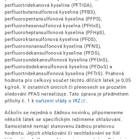
perfluortridekanová kyselina (PFTrDA),
perfluorbutansulfonová kyselina (PFBS),
perfluoropentansulfonová kyselina (PFPS),
perfluorohexansulfonová kyselna (PFHxS),
perfluoroheptansulfonová kyselina (PFHpS),
perfluoroktansulfonová kyselina (PFOS),
perfluorononansulfonová kyselina (PFNS),
perfluorodekansulfonová kyselina (PFDS),
perfluoroundekansulfonová kyselina (PFUnS),
perfluorododekansulfonová kyselina (PFDoS) a
perfluortridekansulfonová kyselina (PFTrS). Prahová
hodnota pro celkový součet těchto dílčích látek je 0,05
kg/rok. V ostatních únicích či přenosech se prozatím
sledování PFAS nerealizuje. Tato úprava je předmětem
přílohy č. 1 k
nařízení vlády o IRZ
.
Ačkoliv se nejedná o žádnou novinku, připomeneme
několik látek se specifickým režimeme ohlašování.
Samostatně nemají stanovenu žádnou prahovou
hodnotu. Jejich ohlašování či neohlašování se řídí