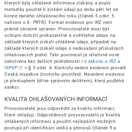
kterých byly ohlášené informace získány, a popis
metodiky použité k získání údajů po dobu pěti let od
konce daného ohlašovacího roku (článek 5 odst. 5
nařízení o E- PRTR). Formát evidence pro IRZ není
právně závazně upraven. Provozovatelé musí být
schopni doložit prokazatelné a ověřitelné údaje, na
základě kterých získali ohlášené údaje, případně na
základě kterých získali údaje o nedosažení příslušných
ohlašovacích prahů. Tato povinnost je relativně nově
zakotvena bez dalších podrobností i v
zákonu o IRZ a
ISPOP
v § 3 odst. 6. Kontrolu vedení evidence provádí
Česká inspekce životního prostředí. Nevedení evidence
je přestupkem (dříve správním deliktem), který podléhá
sankci.
KVALITA OHLAŠOVANÝCH INFORMACÍ
Provozovatelé jsou odpovědní za kvalitu informací,
které ohlašují. Odpovědností provozovatelů je kvalita
ohlášených informací a použití nejlepších možných
postupů při identifikaci úniků a přenosů (článek 9 a