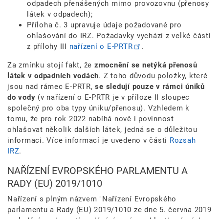
odpadech přenášených mimo provozovnu (přenosy
látek v odpadech);
Příloha č. 3 upravuje údaje požadované pro
ohlašování do IRZ. Požadavky vychází z velké části
z přílohy III
nařízení o E-PRTR
.
Za zmínku stojí fakt, že
zmocnění se netýká přenosů
látek v odpadních vodách
. Z toho důvodu položky, které
jsou nad rámec E-PRTR,
se sledují pouze v rámci úniků
do vody
(v nařízení o E-PRTR je v příloze II sloupec
společný pro oba typy úniku/přenosu). Vzhledem k
tomu, že pro rok 2022 nabíhá nově i povinnost
ohlašovat několik dalších látek, jedná se o důležitou
informaci. Více informací je uvedeno v části
Rozsah
IRZ
.
NAŘÍZENÍ EVROPSKÉHO PARLAMENTU A
RADY (EU) 2019/1010
Nařízení s plným názvem "Nařízení Evropského
parlamentu a Rady (EU) 2019/1010 ze dne 5. června 2019