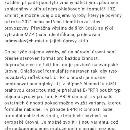
každém případě jsou tyto změny náležitým způsobem
zohledněny v příslušném ohlašovacím formuláři IRZ.
Zmínit je možné údaj o objemu výroby, který je povinný
od roku 2021 nebo potřebu identifikovat stav
provozovny. Převážná většina dalších údajů se týká
výhradně MŽP (např. identifikace, přidělování
průmyslových míst a jejich úpravy atd.).
Co se týče objemu výroby, ač na národní úrovni není
přesně stanoven formát pro každou činnost,
doporučujeme se řídit tím, co je povinné na evropské
úrovni. Ohlašovací formulář je nastaven tak, aby tyto
požadavky reflektoval. U IRZ činností je možné
postupovat analogicky - tj. v případě činností s nižší
prahovou kapacitou než je příslušná E-PRTR použít typ
objemu výroby pro tuto E-PRTR činnost a v případě
ostatních činností pokud možno využít varianty, kterou
formulář nabídne. I v případě E-PRTR činnosti bude
formulář nabízet variantu, která bude povinná na
evropské úrovni. Je možné zvolit i jinou variantu, což
ale nedoporučujeme, protože se tím naruší možnost