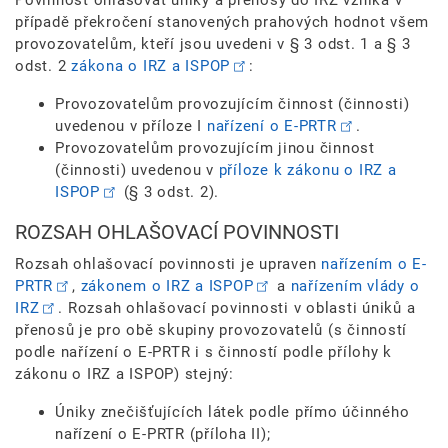
Povinnost ohlašovat úniky a přenosy do IRZ vzniká v
případě překročení stanovených prahových hodnot všem
provozovatelům, kteří jsou uvedeni v § 3 odst. 1 a § 3
odst. 2
zákona o IRZ a ISPOP
:
Provozovatelům provozujícím činnost (činnosti)
uvedenou v příloze I
nařízení o E-PRTR
.
Provozovatelům provozujícím jinou činnost
(činnosti) uvedenou v
příloze k zákonu o IRZ a
ISPOP
(§ 3 odst. 2).
ROZSAH OHLAŠOVACÍ POVINNOSTI
Rozsah ohlašovací povinnosti je upraven
nařízením o E-
PRTR
,
zákonem o IRZ a ISPOP
a
nařízením vlády o
IRZ
. Rozsah ohlašovací povinnosti v oblasti úniků a
přenosů je pro obě skupiny provozovatelů (s činností
podle nařízení o E-PRTR i s činností podle přílohy k
zákonu o IRZ a ISPOP) stejný:
Úniky znečišťujících látek podle přímo účinného
nařízení o E-PRTR (příloha II);