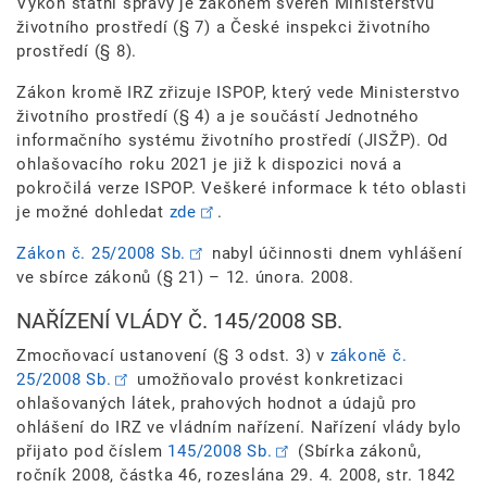
Výkon státní správy je zákonem svěřen Ministerstvu
životního prostředí (§ 7) a České inspekci životního
prostředí (§ 8).
Zákon kromě IRZ zřizuje ISPOP, který vede Ministerstvo
životního prostředí (§ 4) a je součástí Jednotného
informačního systému životního prostředí (JISŽP). Od
ohlašovacího roku 2021 je již k dispozici nová a
pokročilá verze ISPOP. Veškeré informace k této oblasti
je možné dohledat
zde
.
Zákon č. 25/2008 Sb.
nabyl účinnosti dnem vyhlášení
ve sbírce zákonů (§ 21) – 12. února. 2008.
NAŘÍZENÍ VLÁDY Č. 145/2008 SB.
Zmocňovací ustanovení (§ 3 odst. 3) v
zákoně č.
25/2008 Sb.
umožňovalo provést konkretizaci
ohlašovaných látek, prahových hodnot a údajů pro
ohlášení do IRZ ve vládním nařízení. Nařízení vlády bylo
přijato pod číslem
145/2008 Sb.
(Sbírka zákonů,
ročník 2008, částka 46, rozeslána 29. 4. 2008, str. 1842