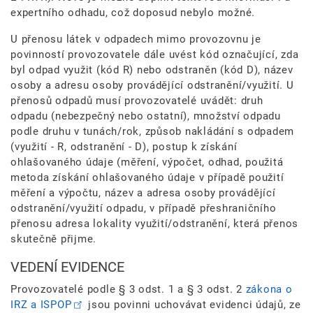
expertního odhadu, což doposud nebylo možné.
U přenosu látek v odpadech mimo provozovnu je
povinností provozovatele dále uvést kód označující, zda
byl odpad využit (kód R) nebo odstraněn (kód D), název
osoby a adresu osoby provádějící odstranění/využití. U
přenosů odpadů musí provozovatelé uvádět: druh
odpadu (nebezpečný nebo ostatní), množství odpadu
podle druhu v tunách/rok, způsob nakládání s odpadem
(využití - R, odstranění - D), postup k získání
ohlašovaného údaje (měření, výpočet, odhad, použitá
metoda získání ohlašovaného údaje v případě použití
měření a výpočtu, název a adresa osoby provádějící
odstranění/využití odpadu, v případě přeshraničního
přenosu adresa lokality využití/odstranění, která přenos
skutečně přijme.
VEDENÍ EVIDENCE
Provozovatelé podle § 3 odst. 1 a § 3 odst. 2
zákona o
IRZ a ISPOP
jsou povinni uchovávat evidenci údajů, ze