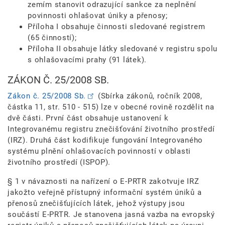
zemím stanovit odrazující sankce za neplnění
povinnosti ohlašovat úniky a přenosy;
Příloha I obsahuje činnosti sledované registrem
(65 činností);
Příloha II obsahuje látky sledované v registru spolu
s ohlašovacími prahy (91 látek).
ZÁKON Č. 25/2008 SB.
Zákon č. 25/2008 Sb.
(Sbírka zákonů, ročník 2008,
částka 11, str. 510 - 515) lze v obecné rovině rozdělit na
dvě části. První část obsahuje ustanovení k
Integrovanému registru znečišťování životního prostředí
(IRZ). Druhá část kodifikuje fungování Integrovaného
systému plnění ohlašovacích povinností v oblasti
životního prostředí (ISPOP).
§ 1 v návaznosti na nařízení o E-PRTR zakotvuje IRZ
jakožto veřejně přístupný informační systém úniků a
přenosů znečišťujících látek, jehož výstupy jsou
součástí E-PRTR. Je stanovena jasná vazba na evropský