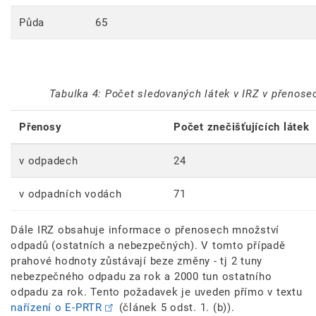
Půda
65
Tabulka 4: Počet sledovaných látek v IRZ v přenose
Přenosy
Počet znečišťujících látek
v odpadech
24
v odpadních vodách
71
Dále IRZ obsahuje informace o přenosech množství
odpadů (ostatních a nebezpečných). V tomto případě
prahové hodnoty zůstávají beze změny - tj 2 tuny
nebezpečného odpadu za rok a 2000 tun ostatního
odpadu za rok. Tento požadavek je uveden přímo v textu
nařízení o E-PRTR
(článek 5 odst. 1. (b)).