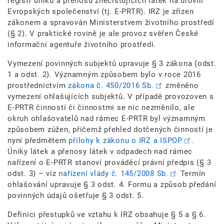
registr úniků a přenosů znečišťujících látek na úrovni
Evropských společenství (tj. E-PRTR). IRZ je zřízen
zákonem a spravován Ministerstvem životního prostředí
(§ 2). V praktické rovině je ale provoz svěřen České
informační agentuře životního prostředí.
Vymezení povinných subjektů upravuje § 3 zákona (odst.
1 a odst. 2). Významným způsobem bylo v roce 2016
prostřednictvím
zákona č. 450/2016 Sb.
změněno
vymezení ohlašujících subjektů. V případě provozoven s
E-PRTR činností či činnostmi se nic nezměnilo, ale
okruh ohlašovatelů nad rámec E-PRTR byl významným
způsobem zúžen, přičemž přehled dotčených činností je
nyní předmětem
přílohy k zákonu o IRZ a ISPOP
.
Úniky látek a přenosy látek v odpadech nad rámec
nařízení o E-PRTR stanoví prováděcí právní předpis (§ 3
odst. 3) – viz
nařízení vlády č. 145/2008 Sb.
Termín
ohlašování upravuje § 3 odst. 4. Formu a způsob předání
povinných údajů ošetřuje § 3 odst. 5.
Definici přestupků ve vztahu k IRZ obsahuje § 5 a § 6.