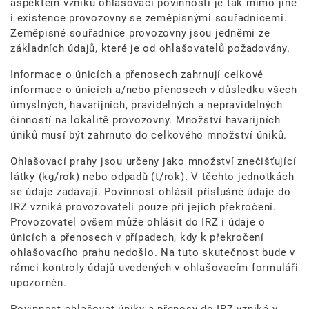
aspektem vzniku ohlašovací povinnosti je tak mimo jiné
i existence provozovny se zeměpisnými souřadnicemi.
Zeměpisné souřadnice provozovny jsou jedněmi ze
základních údajů, které je od ohlašovatelů požadovány.
Informace o únicích a přenosech zahrnují celkové
informace o únicích a/nebo přenosech v důsledku všech
úmyslných, havarijních, pravidelných a nepravidelných
činností na lokalitě provozovny. Množství havarijních
úniků musí být zahrnuto do celkového množství úniků.
Ohlašovací prahy jsou určeny jako množství znečišťující
látky (kg/rok) nebo odpadů (t/rok). V těchto jednotkách
se údaje zadávají. Povinnost ohlásit příslušné údaje do
IRZ vzniká provozovateli pouze při jejich překročení.
Provozovatel ovšem může ohlásit do IRZ i údaje o
únicích a přenosech v případech, kdy k překročení
ohlašovacího prahu nedošlo. Na tuto skutečnost bude v
rámci kontroly údajů uvedených v ohlašovacím formuláři
upozorněn.