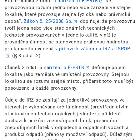
Podle článku 2 odst. 4
nařízení o E-PRTR
se
provozovnou rozumí jedno nebo více zařízení ve stejné
lokalitě, které provozuje stejná fyzická nebo právnická
osoba”.
Zákon č. 25/2008 Sb.
doplňuje, že provozovnu
tvoří jedna nebo více stacionárních technických
jednotek provozovaných v jedné lokalitě, v níž je
prováděna činnost se stanovenou prahovou hodnotou
pro kapacitu uvedená v
příloze k zákonu o IRZ a ISPOP
(§ 3 odst. 2).
Článek 2 odst. 5
nařízení o E-PRTR
definuje pojem
lokalita jako zeměpisné umístění provozovny. Stejnou
lokalitou se rozumí stejné místo, přičemž toto musí být
posouzeno u každé provozovny.
Údaje do IRZ se zasílají za jednotlivé provozovny, ve
kterých je vykonávána určitá činnost (prostřednictvím
stacionárních technologických jednotek), při které
dochází k únikům znečišťujících látek, přenosům
znečišťujících látek v odpadech a odpadních vodách a
produkci odpadů (přenosy množství odpadů). Důležitým