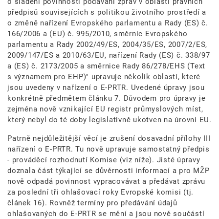
o sladění povinností podávání zpráv v oblasti právních
předpisů souvisejících s politikou životního prostředí a
o změně nařízení Evropského parlamentu a Rady (ES) č.
166/2006 a (EU) č. 995/2010, směrnic Evropského
parlamentu a Rady 2002/49/ES, 2004/35/ES, 2007/2/ES,
2009/147/ES a 2010/63/EU, nařízení Rady (ES) č. 338/97
a (ES) č. 2173/2005 a směrnice Rady 86/278/EHS (Text
s významem pro EHP)" upravuje několik oblastí, které
jsou uvedeny v nařízení o E-PRTR. Uvedené úpravy jsou
konkrétně předmětem článku 7. Důvodem pro úpravy je
zejména nově vznikající EU registr průmyslových míst,
který nebyl do té doby legislativně ukotven na úrovni EU.
Patrně nejdůležitější věcí je zrušení dosavadní přílohy III
nařízení o E-PRTR. Tu nově upravuje samostatný předpis
- prováděcí rozhodnutí Komise (viz níže). Jisté úpravy
doznala část týkající se důvěrnosti informací a pro MŽP
nově odpadá povinnost vypracovávat a předávat zprávu
za poslední tři ohlašovací roky Evropské komisi (tj.
článek 16). Rovněž termíny pro předávání údajů
ohlašovaných do E-PRTR se mění a jsou nově součástí