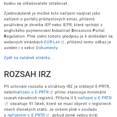
budou na ohlašovatele vztahovat.
Zjednodušeně je možné toto nařízení nazývat jako
nařízení o portálu průmyslových emisí, přičemž
používána je zkratka IEP nebo IEPR, které vychází z
anglického pojmenování
I
ndustrial
E
missions
P
ortal
R
egulation. Plné znění tohoto předpisu je k dohledání na
webových stránkách
EUR-Lex
, přičemž tento odkaz je
uveden i v sekci
Dokumenty
.
Zpět na začátek stránky...
ROZSAH IRZ
Při určování rozsahu a struktury IRZ je stěžejní E-PRTR,
neboť
nařízení o E-PRTR
přímo stanovuje minimální
rozsah národních registrů. Příloha II k
nařízení o E-PRTR
obsahuje 91 látek, které se musí objevit v registrech
všech členských států. Je ovšem plně v souladu
s
nařízením o E-PRTR
, pokud země vedou širší