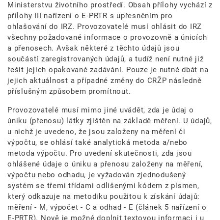
Ministerstvu životního prostředí. Obsah přílohy vychází z
přílohy III nařízení o E-PRTR s upřesněním pro
ohlašování do IRZ. Provozovatelé musí ohlásit do IRZ
všechny požadované informace o provozovně a únicích
a přenosech. Avšak některé z těchto údajů jsou
součástí zaregistrovaných údajů, a tudíž není nutné již
řešit jejich opakované zadávání. Pouze je nutné dbát na
jejich aktuálnost a případné změny do CRŽP následně
příslušným způsobem promítnout.
Provozovatelé musí mimo jiné uvádět, zda je údaj o
úniku (přenosu) látky zjištěn na základě měření. U údajů,
u nichž je uvedeno, že jsou založeny na měření či
výpočtu, se ohlásí také analytická metoda a/nebo
metoda výpočtu. Pro uvedení skutečnosti, zda jsou
ohlášené údaje o úniku a přenosu založeny na měření,
výpočtu nebo odhadu, je vyžadován zjednodušený
systém se třemi třídami odlišenými kódem z písmen,
který odkazuje na metodiku použitou k získání údajů:
měření - M, výpočet - C a odhad - E (článek 5 nařízení o
E-PRTR). Nově je možné doplnit textovou informaci i u