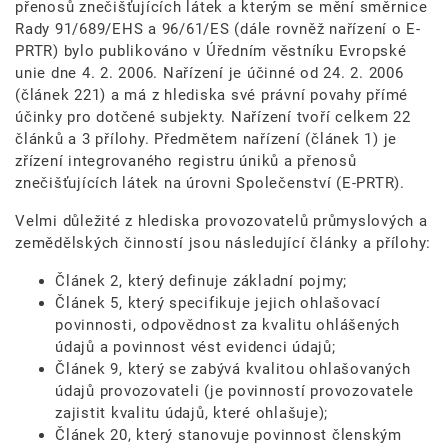
přenosů znečišťujících látek a kterým se mění směrnice
Rady 91/689/EHS a 96/61/ES (dále rovněž nařízení o E-
PRTR) bylo publikováno v Úředním věstníku Evropské
unie dne 4. 2. 2006. Nařízení je účinné od 24. 2. 2006
(článek 221) a má z hlediska své právní povahy přímé
účinky pro dotčené subjekty. Nařízení tvoří celkem 22
článků a 3 přílohy. Předmětem nařízení (článek 1) je
zřízení integrovaného registru úniků a přenosů
znečišťujících látek na úrovni Společenství (E-PRTR).
Velmi důležité z hlediska provozovatelů průmyslových a
zemědělských činností jsou následující články a přílohy:
Článek 2, který definuje základní pojmy;
Článek 5, který specifikuje jejich ohlašovací
povinnosti, odpovědnost za kvalitu ohlášených
údajů a povinnost vést evidenci údajů;
Článek 9, který se zabývá kvalitou ohlašovaných
údajů provozovateli (je povinností provozovatele
zajistit kvalitu údajů, které ohlašuje);
Článek 20, který stanovuje povinnost členským