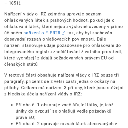
– 1851).
Nařízení vlády o IRZ zejména upravuje seznam
ohlašovaných látek a prahových hodnot, pokud jde o
ohlašování látek, které nejsou výslovně uvedeny v přímo
účinném
nařízení o E-PRTR
tak, aby byl zachován
dosavadní rozsah ohlašovacích povinnosti. Dále
nařízení stanovuje údaje požadované pro ohlašování do
Integrovaného registru znečišťování životního prostředí,
které vycházejí z údajů požadovaných právem EU od
členských států.
V textové části obsahuje nařízení vlády o IRZ pouze tři
paragrafy, přičemž se z větší části jedná o odkazy na
přílohy. Celkem má nařízení 3 přílohy, které jsou stěžejní
z hlediska účelu nařízení vlády o IRZ:
Příloha č. 1 obsahuje znečišťující látky, jejichž
úniky do ovzduší se ohlašují vedle požadavků
práva EU;
Příloha č. 2 upravuje rozsah látek sledovaných v