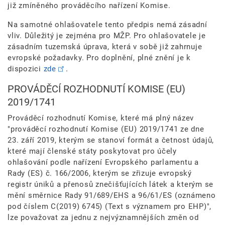
již zmíněného prováděcího nařízení Komise.
Na samotné ohlašovatele tento předpis nemá zásadní
vliv. Důležitý je zejména pro MŽP. Pro ohlašovatele je
zásadním tuzemská úprava, která v sobě již zahrnuje
evropské požadavky. Pro doplnění, plné znění je k
dispozici
zde
.
PROVÁDĚCÍ ROZHODNUTÍ KOMISE (EU)
2019/1741
Prováděcí rozhodnutí Komise, které má plný název
"prováděcí rozhodnutí Komise (EU) 2019/1741 ze dne
23. září 2019, kterým se stanoví formát a četnost údajů,
které mají členské státy poskytovat pro účely
ohlašování podle nařízení Evropského parlamentu a
Rady (ES) č. 166/2006, kterým se zřizuje evropský
registr úniků a přenosů znečišťujících látek a kterým se
mění směrnice Rady 91/689/EHS a 96/61/ES (oznámeno
pod číslem C(2019) 6745) (Text s významem pro EHP)",
lze považovat za jednu z nejvýznamnějších změn od