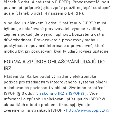
článek 5 odst. 4 nařízení o E-PRTR). Provozovatelé jsou
povinni při přípravě jejich zpráv použít nejlepší dostupné
údaje (článek 5 odst. 4 nařízení o E-PRTR).
V souladu s článkem 9 odst. 2 nařízení o E-PRTR musí
být údaje ohlašované provozovateli vysoce kvalitní,
zejména pokud jde o jejich úplnost, konzistentnost a
důvěryhodnost. Provozovatelé provozovny mohou
poskytnout nepovinné informace o provozovně, které
mohou být při posuzování kvality údajů rovněž užitečné.
FORMA A ZPŮSOB OHLAŠOVÁNÍ ÚDAJŮ DO
IRZ
Hlášení do IRZ lze podat výhradně v elektronické
podobě prostřednictvím Integrovaného systému plnění
ohlašovacích povinností v oblasti životního prostředí -
ISPOP (§ 3 odst. 5
zákona o IRZ a ISPOP
). Více
informací o způsobu ohlašování, přístupu do ISPOP či
aktualitách s touto problematikou spjatých je
zveřejněno na stránkách ISPOP -
http://www.ispop.cz/